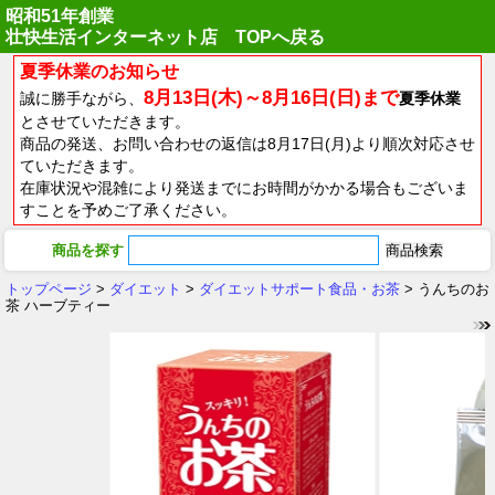
昭和51年創業
壮快生活インターネット店 TOPへ戻る
夏季休業のお知らせ
8月13日(木)～8月16日(日)まで
誠に勝手ながら、
夏季休業
とさせていただきます。
商品の発送、お問い合わせの返信は8月17日(月)より順次対応させ
ていただきます。
在庫状況や混雑により発送までにお時間がかかる場合もございま
すことを予めご了承ください。
商品を探す
トップページ
>
ダイエット
>
ダイエットサポート食品・お茶
> うんちのお
茶 ハーブティー