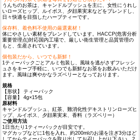
うんちのお茶は、キャンドルブッシュを主に、女性にうれし
いローズヒップ、ルイボス、夕顔果実末などをブレンドし、
日々快適を目指したハーブティーです。
保存料、着色料不使用の厳選素材！
体にやさしい素材をブレンドしています。HACCP(危害分析
重要管理点)対応国内工場で、厳しい衛生管理と品質管理の
もと、生産されています。
個包装だから、いつでも新鮮！
1ティーパックごとアルミ包装し、風味を逃がさずフレッシ
ュさをキープ手軽に、いつでも新鮮なお茶をお飲みいただけ
ます。風味は爽やかなラズベリーとなっております。
規格
【形状】 ティーパック
【容量】 4g×15包
原材料
キャンドルブッシュ、紅茶、難消化性デキストリンローズヒ
ップ、ルイボス、夕顔果実末、香料（ラズベリー）
ご使用方法
1日当たり1ティーパックが目安です。
マグカップなどに1包を入れ、約200mlのお湯を注ぎ3分ほど
してからティーパックを取り出してお召し上がり下さい。2