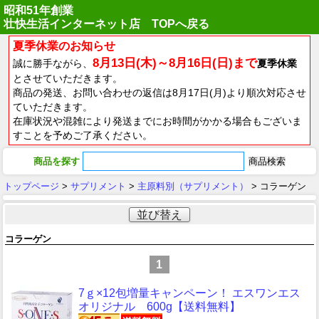
昭和51年創業
壮快生活インターネット店 TOPへ戻る
夏季休業のお知らせ
8月13日(木)～8月16日(日)まで
誠に勝手ながら、
夏季休業
とさせていただきます。
商品の発送、お問い合わせの返信は8月17日(月)より順次対応させ
ていただきます。
在庫状況や混雑により発送までにお時間がかかる場合もございま
すことを予めご了承ください。
商品を探す
トップページ
>
サプリメント
>
主原料別（サプリメント）
> コラーゲン
並び替え
コラーゲン
1
7ｇ×12包増量キャンペーン！ エスワンエス
オリジナル 600g【送料無料】