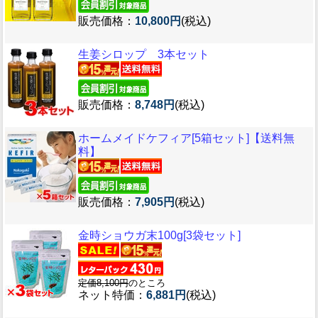
販売価格：
10,800円
(税込)
生姜シロップ 3本セット
販売価格：
8,748円
(税込)
ホームメイドケフィア[5箱セット]【送料無
料】
販売価格：
7,905円
(税込)
金時ショウガ末100g[3袋セット]
定価8,100円
のところ
ネット特価：
6,881円
(税込)