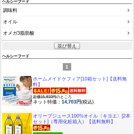
ヘルシーフード
調味料
オイル
オメガ3脂肪酸
並び替え
ヘルシーフード
1
ホームメイドケフィア[10箱セット]【送料無
料】
定価15,810円
のところ
ネット特価：
14,703円
(税込)
オリーブジュース100%オイル〈キヨエ〉[2本
セット]（専用化粧箱入）【送料無料】