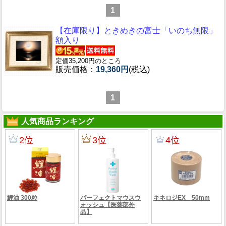
1
【在庫限り】ときめきの富士「いのち無限」
額入り
定価35,200円のところ
販売価格：
19,360円
(税込)
1
人気商品ランキング