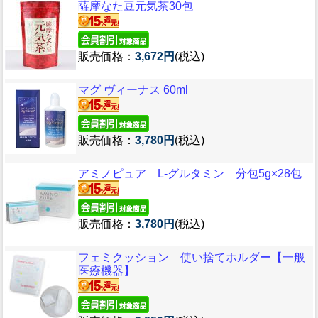
薩摩なた豆元気茶30包
販売価格：
3,672円
(税込)
マグ ヴィーナス 60ml
販売価格：
3,780円
(税込)
アミノピュア L-グルタミン 分包5g×28包
販売価格：
3,780円
(税込)
フェミクッション 使い捨てホルダー【一般
医療機器】