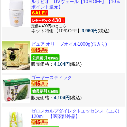
ルリビオ UVヴェール【10％OFF】【10％
ポイント還元】
定価4,400円
のところ
ネット特価【10％OFF】
3,960円
(税込)
ピュア オリーブオイル1000g(缶入り)
販売価格：
4,104円
(税込)
ゴーヤースティック
販売価格：
4,104円
(税込)
ゼロスカルプダイレクトエッセンス（ユズ）
120ml 【医薬部外品】