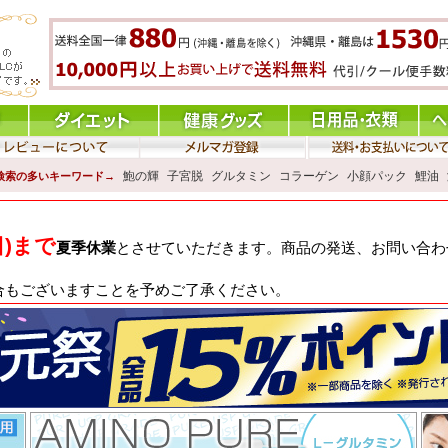
鮑の輝
子宮脱
グルタミン
コラーゲン
小顔パック
鯉油
検索の多いキーワード→
日)まで
夏季休業
とさせていただきます。商品の発送、お問い合わせ
合もございますことを予めご了承ください。