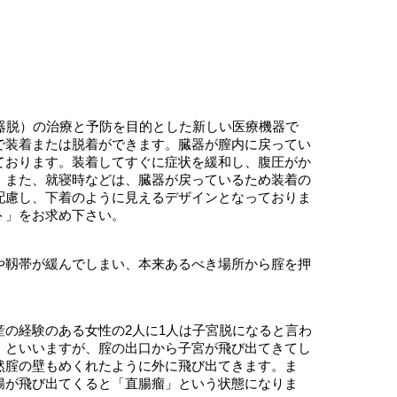
性器脱）の治療と予防を目的とした新しい医療機器で
で装着または脱着ができます。臓器が膣内に戻ってい
ております。装着してすぐに症状を緩和し、腹圧がか
。また、就寝時などは、臓器が戻っているため装着の
配慮し、下着のように見えるデザインとなっておりま
ト」をお求め下さい。
や靱帯が緩んでしまい、本来あるべき場所から腟を押
の経験のある女性の2人に1人は子宮脱になると言わ
」といいますが、腟の出口から子宮が飛び出てきてし
然腟の壁もめくれたように外に飛び出てきます。ま
腸が飛び出てくると「直腸瘤」という状態になりま