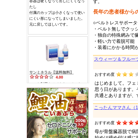
す。
長年の患者様から
○ベルトレスサポータ
・ベルト無しでクッ
・独自の特殊網みで
・軽い力で着脱可能
・装着にかかる時間が
スウィーツ＆フルー
おすすめ度
はじめまして。フェ
思う日があります。
共通とありますが、
こったんママさん（
おすすめ度
母が骨盤臓器脱で病
始めは締め付け感に