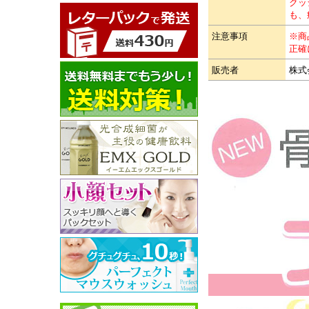
クッ
も、
注意事項
※商
正確
販売者
株式