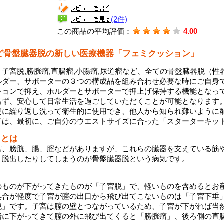
(2件)
この商品の平均評価：
4.00
ど骨盤臓器脱の新しい医療機器「フェミクッション」
子宮脱,膀胱瘤,直腸瘤,小腸瘤,尿道瘤など、全ての骨盤臓器脱（
ルダー、サポーターの３つの構成品を組み合わせ必要な時にご自身
ションで抑え、ホルダーとサポーターで押上げ保持する機能となっ
出ず、安心して日常生活を過ごしていただくことが可能となります
更に繰り返し洗って衛生的に使用でき、他人から知られ難いように
ては、最初に、ご自分のウエストサイズに合った「スターターキッ
)とは
宮、膀胱、腸、腟などがありますが、これらの臓器を支えている筋
、脱出したりしてしまうのが骨盤臓器脱という病気です。
のものが下がってきたものが「子宮脱」で、軽いものを含めるとお産
具合が軽度で子宮が腟の出口から飛び出てこないものは「子宮下垂
脱」です。子宮は腟の壁とつながっているため、子宮が下がれば当
緒に下がってきて腟の外に飛び出てくると「膀胱瘤」、後ろ側の直