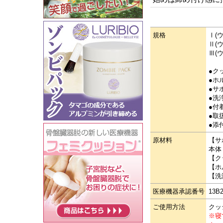
規格
Ⅰ(ウ
Ⅱ(ウ
Ⅲ(ウ
●ク
●ホ
●サ
●洗
●付
●取
●添
原材料
【サ
本体
【ク
【ホ
【洗
医療機器承認番号
13B2
ご使用方法
クッ
※寝