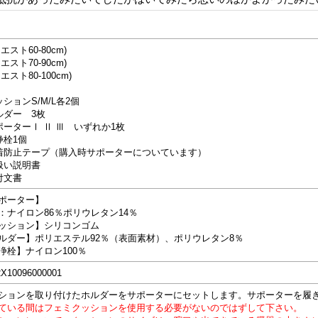
エスト60-80cm)
エスト70-90cm)
エスト80-100cm)
ッションS/M/L各2個
ルダー 3枚
ポーターⅠ Ⅱ Ⅲ いずれか1枚
浄栓1個
着防止テープ（購入時サポーターについています）
扱い説明書
付文書
ポーター】
：ナイロン86％ポリウレタン14％
ッション】シリコンゴム
ルダー】ポリエステル92％（表面素材）、ポリウレタン8％
浄栓】ナイロン100％
X10096000001
ションを取り付けたホルダーをサポーターにセットします。サポーターを履
ている間はフェミクッションを使用する必要がないのではずして下さい。