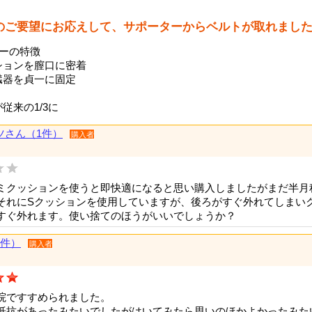
のご要望にお応えして、サポーターからベルトが取れまし
ーの特徴
ションを膣口に密着
臓器を貞一に固定
従来の1/3に
ツさん（1件）
購入者
ミクッションを使うと即快適になると思い購入しましたがまだ半月
それにSクッションを使用していますが、後ろがすぐ外れてしまいク
すぐ外れます。使い捨てのほうがいいでしょうか？
1件）
購入者
院ですすめられました。
抵抗があったみたいでしたがはいてみたら思いのほかよかったみた