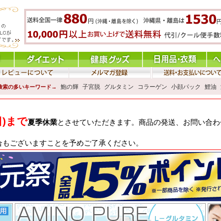
鮑の輝
子宮脱
グルタミン
コラーゲン
小顔パック
鯉油
検索の多いキーワード→
日)まで
夏季休業
とさせていただきます。商品の発送、お問い合わせ
合もございますことを予めご了承ください。