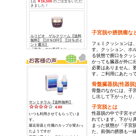
子宮脱や膀胱瘤な
フェミクッションは、
す。クッション、ホ
る状態で膣口をクッ
かっても臓器が外に
必要はありません。
す。ご利用にあたっ
骨盤臓器脱(性器脱
骨盤のなかには、子
し出して下がったり
子宮脱とは
性器脱の中で子宮そ
れています。下がり
まった状態が「子宮
た、前側の膀胱も一