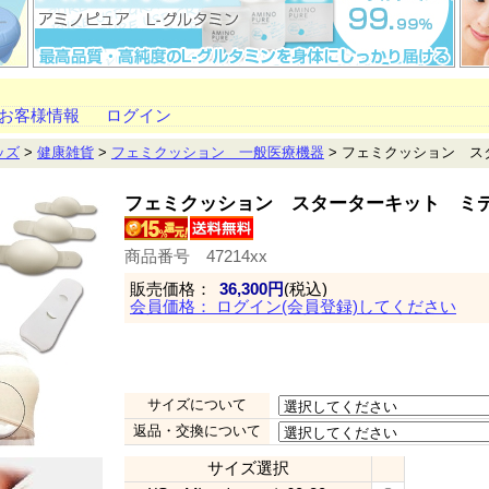
お客様情報
ログイン
ッズ
>
健康雑貨
>
フェミクッション 一般医療機器
> フェミクッション 
フェミクッション スターターキット ミ
商品番号 47214xx
販売価格：
36,300円
(税込)
会員価格： ログイン(会員登録)してください
◆会員の方には 【 5,173 】ポイント進呈
サイズについて
返品・交換について
サイズ選択