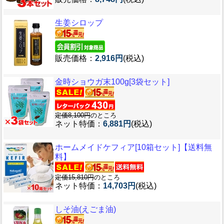
生姜シロップ
販売価格：
2,916円
(税込)
金時ショウガ末100g[3袋セット]
定価8,100円
のところ
ネット特価：
6,881円
(税込)
ホームメイドケフィア[10箱セット]【送料無
料】
定価15,810円
のところ
ネット特価：
14,703円
(税込)
しそ油(えごま油)