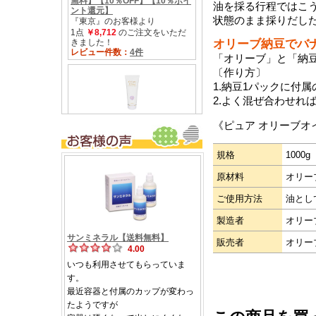
油を採る行程ではこ
状態のまま採りだし
オリーブ納豆でバ
「オリーブ」と「納
〔作り方〕
1.納豆1パックに付
2.よく混ぜ合わせれ
《ピュア オリーブオ
規格
1000
原材料
オリー
ご使用方法
油とし
製造者
オリー
販売者
オリー