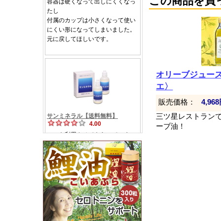
この商品を買
オリーブジュース
エ〉
販売価格：
4,96
三ツ星レストラン
ーブ油！