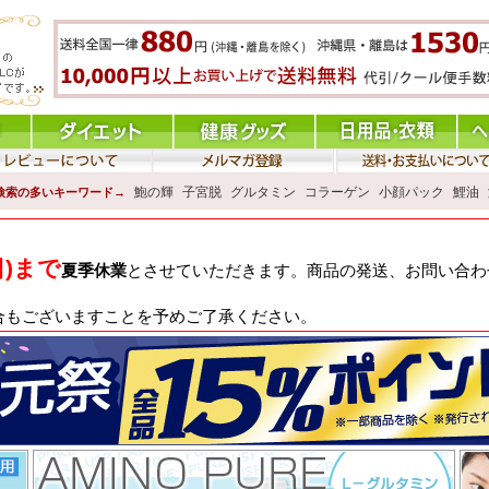
鮑の輝
子宮脱
グルタミン
コラーゲン
小顔パック
鯉油
検索の多いキーワード→
日)まで
夏季休業
とさせていただきます。商品の発送、お問い合わせ
合もございますことを予めご了承ください。