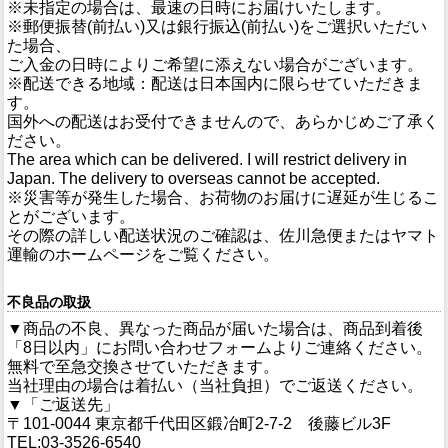
※未指定の場合は、最速の日時にお届けいたします。
※郵便振替(前払い)又は銀行振込(前払い)をご選択いただい
た場合、
ご入金の日時によりご希望に添えない場合がございます。
※配送できる地域：配送は日本国内に限らせていただきま
す。
国外への配送はお受付できませんので、あらかじめご了承く
ださい。
The area which can be delivered. I will restrict delivery in
Japan. The delivery to overseas cannot be accepted.
※災害等が発生した場合、お荷物のお届けに遅延が生じるこ
とがございます。
その際の詳しい配送状況のご確認は、佐川急便またはヤマト
運輸のホームページをご覧ください。
不良品の取扱
▼商品の不良、異なった商品が届いた場合は、商品到着後
「8日以内」にお問い合わせフォームよりご連絡ください。
無料で至急交換させていただきます。
当社理由の場合は着払い（当社負担）でご返送ください。
▼「ご返送先」
〒101-0044 東京都千代田区鍛冶町2-7-2 後藤ビル3F
TEL:03-3526-6540