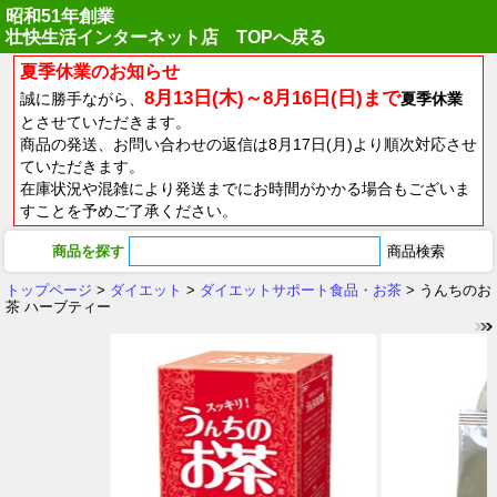
昭和51年創業
壮快生活インターネット店 TOPへ戻る
夏季休業のお知らせ
8月13日(木)～8月16日(日)まで
誠に勝手ながら、
夏季休業
とさせていただきます。
商品の発送、お問い合わせの返信は8月17日(月)より順次対応させ
ていただきます。
在庫状況や混雑により発送までにお時間がかかる場合もございま
すことを予めご了承ください。
商品を探す
トップページ
>
ダイエット
>
ダイエットサポート食品・お茶
> うんちのお
茶 ハーブティー