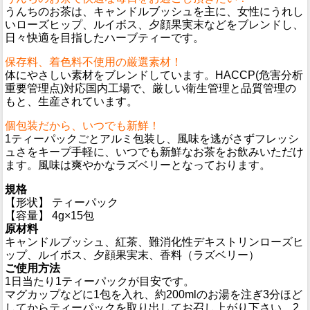
うんちのお茶は、キャンドルブッシュを主に、女性にうれし
いローズヒップ、ルイボス、夕顔果実末などをブレンドし、
日々快適を目指したハーブティーです。
保存料、着色料不使用の厳選素材！
体にやさしい素材をブレンドしています。HACCP(危害分析
重要管理点)対応国内工場で、厳しい衛生管理と品質管理の
もと、生産されています。
個包装だから、いつでも新鮮！
1ティーパックごとアルミ包装し、風味を逃がさずフレッシ
ュさをキープ手軽に、いつでも新鮮なお茶をお飲みいただけ
ます。風味は爽やかなラズベリーとなっております。
規格
【形状】 ティーパック
【容量】 4g×15包
原材料
キャンドルブッシュ、紅茶、難消化性デキストリンローズヒ
ップ、ルイボス、夕顔果実末、香料（ラズベリー）
ご使用方法
1日当たり1ティーパックが目安です。
マグカップなどに1包を入れ、約200mlのお湯を注ぎ3分ほど
してからティーパックを取り出してお召し上がり下さい。2