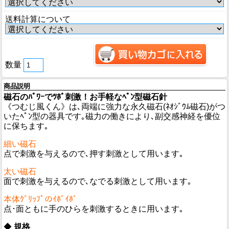
送料計算について
数量
商品説明
磁石のﾊﾟﾜｰでﾂﾎﾞ刺激！お手軽なﾍﾟﾝ型磁石針
《つむじ風くん》は､両端に強力な永久磁石(ﾈｵｼﾞｳﾑ磁石)がつ
いたﾍﾟﾝ型の器具です｡磁力の働きにより､副交感神経を優位
に保ちます｡
細い磁石
点で刺激を与えるので､押す刺激として用います｡
太い磁石
面で刺激を与えるので､なでる刺激として用います｡
本体ｸﾞﾘｯﾌﾟのｲﾎﾞｲﾎﾞ
点･面ともに手のひらを刺激するときに用います｡
◆
規格