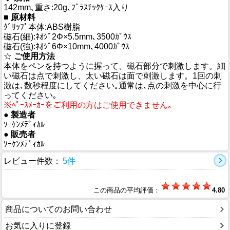
142mm､重さ:20g､ﾌﾟﾗｽﾁｯｸｹｰｽ入り
■
原材料
ｸﾞﾘｯﾌﾟ本体:ABS樹脂
磁石(細):ﾈｵｼﾞ2Φ×5.5mm､3500ｶﾞｳｽ
磁石(強):ﾈｵｼﾞ6Φ×10mm､4000ｶﾞｳｽ
☆
ご使用方法
本体をペンを持つように握って、磁石部分で刺激します。細
い磁石は点で刺激し、太い磁石は面で刺激します。1回の刺
激は､数秒程度にしてください｡通常は､点の刺激を中心に行
ってください｡
※ﾍﾟｰｽﾒｰｶｰをご利用の方はご使用できません｡
●
製造者
ｿｰｹﾝﾒﾃﾞｨｶﾙ
●
販売者
ｿｰｹﾝﾒﾃﾞｨｶﾙ
レビュー件数：
5件
この商品の平均評価：
4.80
商品についてのお問い合わせ
お気に入りに登録