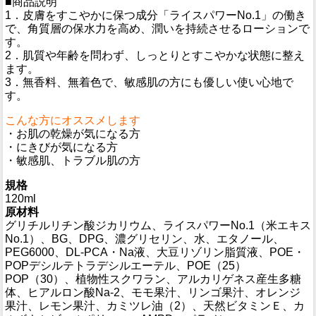
■商品説明
1．皮膚をすこやかに保つ成分「ライスパワーNo.1」の働き
で、角質層の保水力を高め、潤いを持続させるローションで
す。
2．肌質や年齢を問わず、しっとりとすこやかな状態に整え
ます。
3．無香料、無着色で、敏感肌の方にも優しい使い心地で
す。
こんな方にオススメします
・お肌の乾燥が気になる方
・にきびが気になる方
・敏感肌、トラブル肌の方
規格
120ml
原材料
グリチルリチン酸ジカリウム、ライスパワーNo.1（米エキス
No.1）、BG、DPG、濃グリセリン、水、エタノール、
PEG6000、DL-PCA・Na液、大豆リゾリン脂質液、POE・
POPデシルテトラデシルエーテル、POE（25）
POP（30）、植物性スクワラン、アルカリゲネス産生多糖
体、ヒアルロン酸Na-2、モモ果汁、リンゴ果汁、オレンジ
果汁、レモン果汁、カミツレ油（2）、天然ビタミンＥ、カ