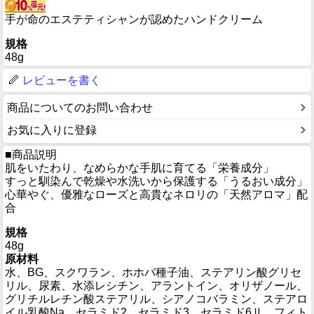
手が命のエステティシャンが認めたハンドクリーム
規格
48g
レビューを書く
商品についてのお問い合わせ
お気に入りに登録
■商品説明
肌をいたわり、なめらかな手肌に育てる「栄養成分」
すっと馴染んで乾燥や水洗いから保護する「うるおい成分」
心華やぐ、優雅なローズと高貴なネロリの「天然アロマ」配
合
規格
48g
原材料
水、BG、スクワラン、ホホバ種子油、ステアリン酸グリセ
リル、尿素、水添レシチン、アラントイン、オリザノール、
グリチルレチン酸ステアリル、シアノコバラミン、ステアロ
イル乳酸Na、セラミド2、セラミド3、セラミド6Ⅱ、フィト