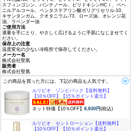
スフィンゴシン、パンテノール、ピリドキシンHCｌ、ベヘ
ニルアルコール、ペンタステアリン酸ポリグリセリル-10、
キサンタンガム、クオタニウム-73、ローズ油、オレンジ花
油、ラベンダー油
ご使用方法
適量を手にとり、やさしく広げるように手肌になじませてく
ださい。
保存上の注意
温度変化の少ない冷暗所で保存してください。
メーカー名
株式会社聖凰
販売者
株式会社聖凰
この商品を買った方には、下記の商品も人気です。
ルリビオ ゾンビパック【送料無料】
【10％OFF】【15％ポイント還元】
ネット特価【10％OFF】
6,930円
(税込)
ルリビオ セントローション【送料無料】
【10％OFF】【10％ポイント還元】