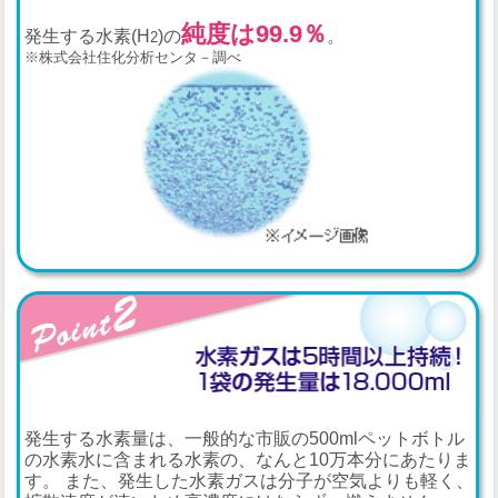
純度は99.9％
発生する水素(H
)の
。
2
※株式会社住化分析センタ－調べ
発生する水素量は、一般的な市販の500mlペットボトル
の水素水に含まれる水素の、なんと10万本分にあたりま
す。 また、発生した水素ガスは分子が空気よりも軽く、