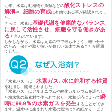
酸化ストレスの
近年、水素は動植物や魚類などの
解消
細胞の育成
や、
に有効である事が確認されまし
た。
基礎代謝を健康的なバランス
さらに、水素は
に戻して活性させ、細胞を守る働きがあ
る
と言われています。
しかしながら、水素は元素の中で最も小さく、軽い分子
のため、保存や取り扱いが難しい気体であることが問題
でした。
水素ガス
水に飽和する性質
「水素バス」は、
が
を利用し、開発されました。
「水素バス」はアルミニウムや酸化カルシウムを調合し
瞬
た粉末状の新素材で作られており、水和反応によって
時に99.9％の水素ガスを発生
することができ
ます。温水中に生まれた水素の気泡はきめ細かく、ピチ