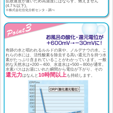
拡散速度が速いため高濃度にはならず、燃えません
(4.7％以下)。
※株式会社住化分析センタ－調べ
奇跡の水と唱われるルルドの泉や、ノルデナウの水。こ
れらの水には、活性酸素を除去する高い還元力を持つ水
素がたっぷり含まれていることがわかっています。一般
的な天然水は+200～400、水道水は+500～800が通常。
水素バスはお湯にいれた瞬間から電位が下がり、その
還元力
10時間以上
はなんと
も持続します。