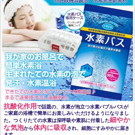
抗酸化作用
で話題の、水素が泡立つ水素バブルバスが
ご家庭の浴槽で簡単にお楽しみいただけるようになりまし
細やか
た。つくりたての水素は深呼吸や素肌に付着した
な気泡
体内に吸収
から
され、細胞にすみやかに届き
ます。