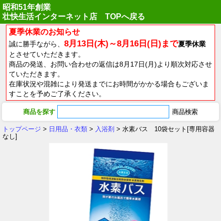
昭和51年創業
壮快生活インターネット店 TOPへ戻る
夏季休業のお知らせ
8月13日(木)～8月16日(日)まで
誠に勝手ながら、
夏季休業
とさせていただきます。
商品の発送、お問い合わせの返信は8月17日(月)より順次対応させ
ていただきます。
在庫状況や混雑により発送までにお時間がかかる場合もございま
すことを予めご了承ください。
商品を探す
トップページ
>
日用品・衣類
>
入浴剤
> 水素バス 10袋セット[専用容器
なし]