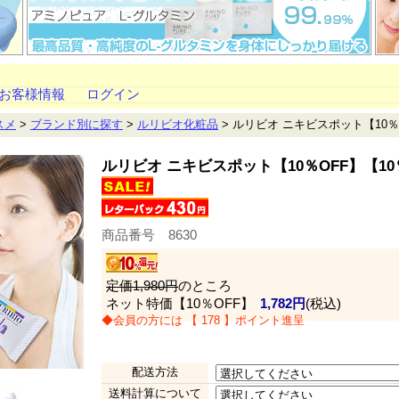
お客様情報
ログイン
スメ
>
ブランド別に探す
>
ルリビオ化粧品
> ルリビオ ニキビスポット【10
ルリビオ ニキビスポット【10％OFF】【1
商品番号 8630
定価1,980円
のところ
ネット特価【10％OFF】
1,782円
(税込)
◆会員の方には 【 178 】ポイント進呈
配送方法
送料計算について