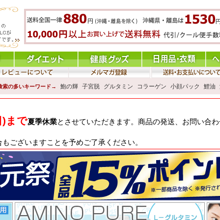
鮑の輝
子宮脱
グルタミン
コラーゲン
小顔パック
鯉油
検索の多いキーワード→
日)まで
夏季休業
とさせていただきます。商品の発送、お問い合わせ
合もございますことを予めご了承ください。