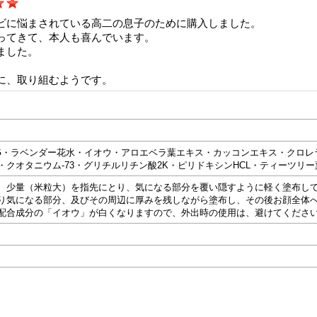
ビに悩まされている高二の息子のために購入しました。
ってきて、本人も喜んでいます。
ました。
に、取り組むようです。
G・ラベンダー花水・イオウ・アロエベラ葉エキス・カッコンエキス・クロレ
・クオタニウム-73・グリチルリチン酸2K・ピリドキシンHCL・ティーツリ
、少量（米粒大）を指先にとり、気になる部分を覆い隠すように軽く塗布し
り気になる部分、及びその周辺に厚みを残しながら塗布し、その後お顔全体
配合成分の「イオウ」が白くなりますので、外出時の使用は、避けてくださ