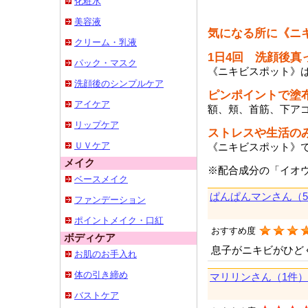
化粧水
美容液
気になる所に《ニ
クリーム・乳液
1日4回 洗顔後真
パック・マスク
《ニキビスポット》
洗顔後のシンプルケア
ピンポイントで塗
アイケア
額、頬、首筋、下ア
リップケア
ストレスや生活の
ＵＶケア
《ニキビスポット》
メイク
※配合成分の「イオ
ベースメイク
ぱんぱんマンさん（
ファンデーション
ポイントメイク・口紅
おすすめ度
ボディケア
息子がニキビがひど
お肌のお手入れ
体の引き締め
マリリンさん（1件）
バストケア