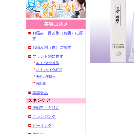
美容コスメ
お悩み・目的別（お肌）に探
す
お悩み別（体）に探す
ブランド別に探す
ルリビオ化粧品
ハリウッド化粧品
天使の美肌水
救肌麗
美容食品
スキンケア
洗顔料・石けん
クレンジング
ピーリング