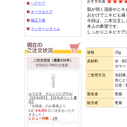
おすすめ度
ヘアケア
肌が弱く湿疹やニキ
オーラルケア
おかげでニキビも減
補正下着
今回は、二本注文し
本人の希望です。
マッサージオイル
しっかりニキビケア
規格
15g
原材料
水・B
ボマー
ご使用方法
洗顔後
先にと
注意：
製造者
聖凰
販売者
聖凰