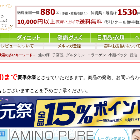
鮑の輝
子宮脱
グルタミン
コラーゲン
小顔パック
鯉油
検索の多いキーワード→
日)まで
夏季休業
とさせていただきます。商品の発送、お問い合わせ
合もございますことを予めご了承ください。