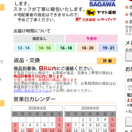
壮
ま
※ポ
新商
で
不良品ではない商品で、お客様が返品・交換をご希望の場合は、
商品到着後８日以内に限ります。
ラ
※但し未使用・未開封の商品に限ります
当社理由の場合は着払い（当社負担）で、お客様理由の場合はお
客様負担でお受けしております。
お問い合わせフォーム
よりお問い合わせください。
※電