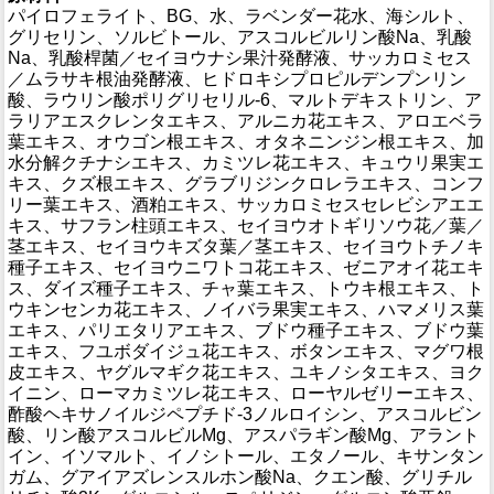
パイロフェライト、BG、水、ラベンダー花水、海シルト、
グリセリン、ソルビトール、アスコルビルリン酸Na、乳酸
Na、乳酸桿菌／セイヨウナシ果汁発酵液、サッカロミセス
／ムラサキ根油発酵液、ヒドロキシプロピルデンプンリン
酸、ラウリン酸ポリグリセリル-6、マルトデキストリン、ア
ラリアエスクレンタエキス、アルニカ花エキス、アロエベラ
葉エキス、オウゴン根エキス、オタネニンジン根エキス、加
水分解クチナシエキス、カミツレ花エキス、キュウリ果実エ
キス、クズ根エキス、グラブリジンクロレラエキス、コンフ
リー葉エキス、酒粕エキス、サッカロミセスセレビシアエエ
キス、サフラン柱頭エキス、セイヨウオトギリソウ花／葉／
茎エキス、セイヨウキズタ葉／茎エキス、セイヨウトチノキ
種子エキス、セイヨウニワトコ花エキス、ゼニアオイ花エキ
ス、ダイズ種子エキス、チャ葉エキス、トウキ根エキス、ト
ウキンセンカ花エキス、ノイバラ果実エキス、ハマメリス葉
エキス、パリエタリアエキス、ブドウ種子エキス、ブドウ葉
エキス、フユボダイジュ花エキス、ボタンエキス、マグワ根
皮エキス、ヤグルマギク花エキス、ユキノシタエキス、ヨク
イニン、ローマカミツレ花エキス、ローヤルゼリーエキス、
酢酸ヘキサノイルジペプチド-3ノルロイシン、アスコルビン
酸、リン酸アスコルビルMg、アスパラギン酸Mg、アラント
イン、イソマルト、イノシトール、エタノール、キサンタン
ガム、グアイアズレンスルホン酸Na、クエン酸、グリチル