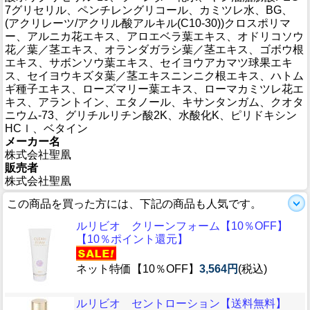
7グリセリル、ペンチレングリコール、カミツレ水、BG、
(アクリレーツ/アクリル酸アルキル(C10-30))クロスポリマ
ー、アルニカ花エキス、アロエベラ葉エキス、オドリコソウ
花／葉／茎エキス、オランダガラシ葉／茎エキス、ゴボウ根
エキス、サボンソウ葉エキス、セイヨウアカマツ球果エキ
ス、セイヨウキズタ葉／茎エキスニンニク根エキス、ハトム
ギ種子エキス、ローズマリー葉エキス、ローマカミツレ花エ
キス、アラントイン、エタノール、キサンタンガム、クオタ
ニウム-73、グリチルリチン酸2K、水酸化K、ピリドキシン
HCｌ、ベタイン
メーカー名
株式会社聖凰
販売者
株式会社聖凰
この商品を買った方には、下記の商品も人気です。
ルリビオ クリーンフォーム【10％OFF】
【10％ポイント還元】
ネット特価【10％OFF】
3,564円
(税込)
ルリビオ セントローション【送料無料】