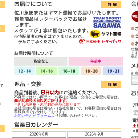
壮
ま
※ポ
新商
で
不良品ではない商品で、お客様が返品・交換をご希望の場合は、
商品到着後８日以内に限ります。
ラ
※但し未使用・未開封の商品に限ります
当社理由の場合は着払い（当社負担）で、お客様理由の場合はお
客様負担でお受けしております。
お問い合わせフォーム
よりお問い合わせください。
※電