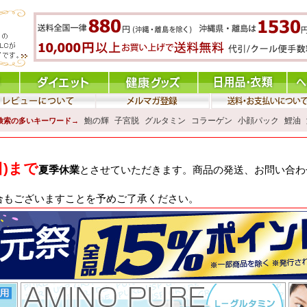
鮑の輝
子宮脱
グルタミン
コラーゲン
小顔パック
鯉油
検索の多いキーワード→
日)まで
夏季休業
とさせていただきます。商品の発送、お問い合わせ
合もございますことを予めご了承ください。