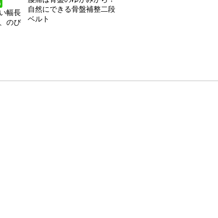
自然にできる骨盤補整二段
い幅長
ベルト
、のび