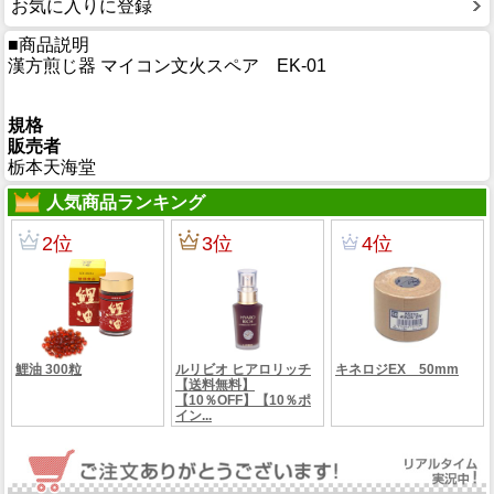
お気に入りに登録
■商品説明
漢方煎じ器 マイコン文火スペア EK-01
規格
販売者
栃本天海堂
人気商品ランキング