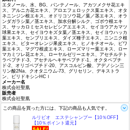
エタノール、水、BG、パンテノール、アカツメクサ花エキ
ス、アルニカ花エキス、アロエフェロックス葉エキス、オタ
ネニンジン根エキス、オドリコソウ花／葉／茎エキス、オラ
ンダガラシ葉／茎エキス、加水分解シルク、ゴボウ根エキ
ス、サッカロミセスセレビシアエエキス、セイヨウアカマツ
球果エキス、セイヨウキズタ葉／茎エキス、セイヨウハッカ
葉エキス、センブリエキス、ダイズ種子エキス、ニンニク根
エキス、ビターオレンジ果皮エキス、ヒノキチオール、ビワ
葉エキス、マグワ根皮エキス、ローズマリー葉エキス、ロー
マカミツレ花エキス、ローヤルゼリーエキス、アセチルテト
ラペプチド-3、アセチルヘキサペプチド-1、オクタペプチ
ド-2、オリゴペプチド-20、アスコルビン酸、アデノシン三
リン酸2Na、クオタニウム-73、グリセリン、デキストラ
ン、ピリドキシンHCｌ
メーカー名
株式会社聖凰
販売者
株式会社聖凰
この商品を買った方には、下記の商品も人気です。
ルリビオ エステシャンプー【10％OFF】
【10％ポイント還元】