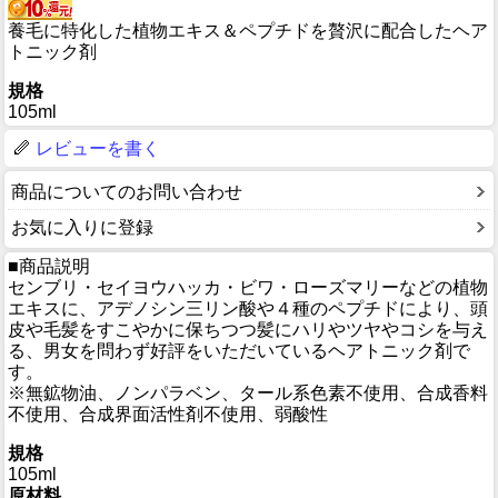
養毛に特化した植物エキス＆ペプチドを贅沢に配合したヘア
トニック剤
規格
105ml
レビューを書く
商品についてのお問い合わせ
お気に入りに登録
■商品説明
センブリ・セイヨウハッカ・ビワ・ローズマリーなどの植物
エキスに、アデノシン三リン酸や４種のペプチドにより、頭
皮や毛髪をすこやかに保ちつつ髪にハリやツヤやコシを与え
る、男女を問わず好評をいただいているヘアトニック剤で
す。
※無鉱物油、ノンパラベン、タール系色素不使用、合成香料
不使用、合成界面活性剤不使用、弱酸性
規格
105ml
原材料