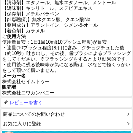
【清涼剤】エタノール、無水エタノール、メントール
【矯味剤】キシリトール、ステビアエキス
【保存剤】メチルパラペン
【pH調整剤】無水クエン酸、クエン酸Na
【薬用成分】アラントイン、シメン-5-オール
【着色剤】カラメル
ご使用方法
使用量目安：1日1回10ml(10プッシュ程度)が目安
・適量(10プッシュ程度)を口に含み、グチュグチュした後
（約10秒）吐き出し、その後、歯ブラシによるブラッシング
をしてください。※ブラッシングをするとより効果的です。
・使用後に残る後味等が気になる際は、水などで軽くうがい
をして頂いて構いません。
メーカー名
株式会社セイムトゥー
販売者
株式会社ニワカンパニー
レビューを書く
商品についてのお問い合わせ
お気に入りに登録