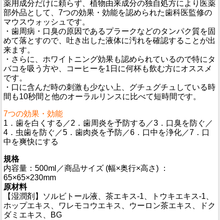
薬用成分だけに頼らず、植物由来成分の独自処方により医薬
部外品として、7つの効果・効能を認められた歯科医監修の
マウスウォッシュです。
・歯周病・口臭の原因であるプラークなどのタンパク質を固
めて落とすので、吐き出した液体に汚れを確認することが出
来ます。
・さらに、ホワイトニング効果も認められているので特にタ
バコを吸う方や、コーヒーを1日に何杯も飲む方にオススメ
です。
・口に含んだ時の刺激も少ない上、グチュグチュしている時
間も10秒間と他のオーラルリンスに比べて短時間です。
7つの効果・効能
1．歯を白くする／2．歯周炎を予防する／3．口臭を防ぐ／
4．虫歯を防ぐ／5．歯肉炎を予防／6．口中を浄化／7．口
中を爽快にする
規格
内容量：500ml／商品サイズ (幅×奥行×高さ) ：
65×65×230mm
原材料
【湿潤剤】ソルビトール液、茶エキス-1、トウキエキス-1、
ホップエキス、ワレモコウエキス、ウーロン茶エキス、ドク
ダミエキス、BG