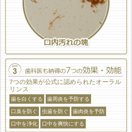
7つの効果が公式に認められたオーラル
リンス
歯を白くする
歯周炎を予防する
口臭を防ぐ
虫歯を防ぐ
歯肉炎を予防
口中を浄化
口中を爽快にする