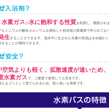
水素ガス
水に飽和する性質
、
が
を利用し、開発され
アルミニウムや酸化カルシウムを調合した粉末状の新素材で作られてお
発生
することができます。温水中に生まれた水素の気泡はきめ細かく
収することが期待できます。
が空気よりも軽く、拡散速度が速いため
度水素ガス
で、ご家庭で使用しても安全です。
燃えるゴミとして捨てられるため、取り扱いも簡単です。