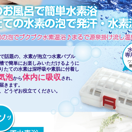
で話題の、水素が泡立つ水素バブル
槽で簡単にお楽しみいただけるように
りたての水素は深呼吸や素肌に付着し
気泡
体内に吸収
から
され、
届きます。
、どうぞお役立てください。