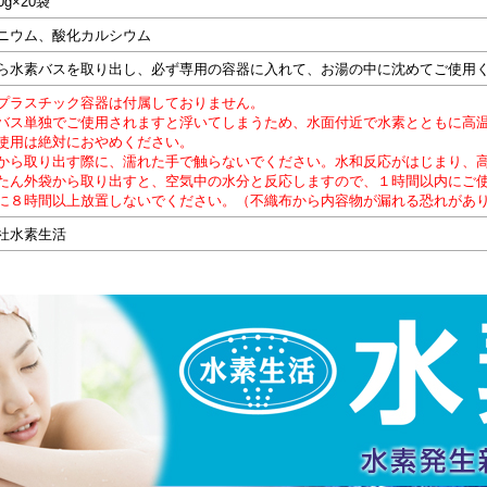
0g×20袋
ニウム、酸化カルシウム
ら水素バスを取り出し、必ず専用の容器に入れて、お湯の中に沈めてご使用
プラスチック容器は付属しておりません。
バス単独でご使用されますと浮いてしまうため、水面付近で水素とともに高
使用は絶対におやめください。
から取り出す際に、濡れた手で触らないでください。水和反応がはじまり、
たん外袋から取り出すと、空気中の水分と反応しますので、１時間以内にご
に８時間以上放置しないでください。（不織布から内容物が漏れる恐れがあ
社水素生活