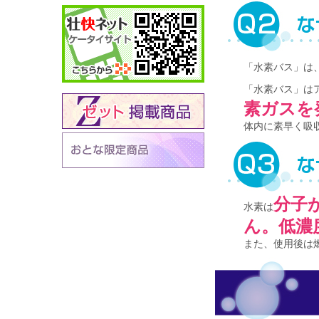
「水素バス」は
「水素バス」は
素ガスを
体内に素早く吸
分子
水素は
ん。低濃
また、使用後は