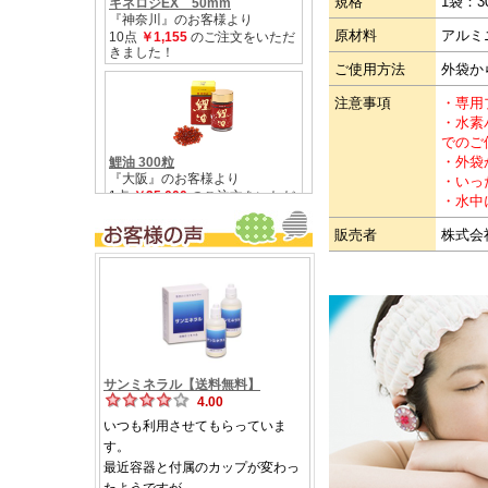
規格
1袋：3
原材料
アルミ
ご使用方法
外袋か
注意事項
・専用
・水素
でのご
・外袋
・いっ
・水中
販売者
株式会