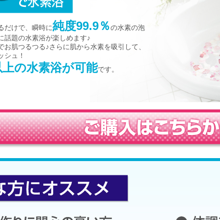
純度99.9％
るだけで、瞬時に
の水素の泡
に話題の水素浴が楽しめます♪
でお肌つるつる♪さらに肌から水素を吸引して、
ッシュ！
分以上の水素浴が可能
です。