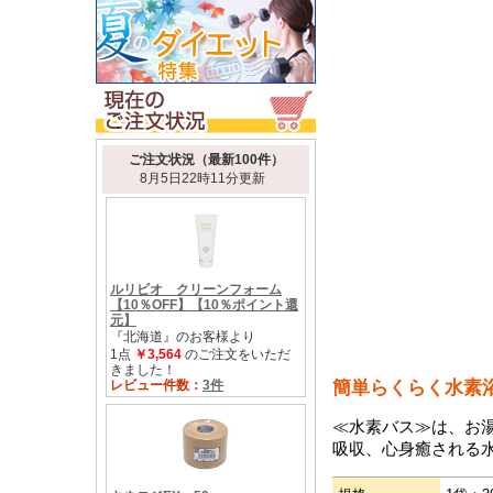
簡単らくらく水素
≪水素バス≫は、お湯
吸収、心身癒される