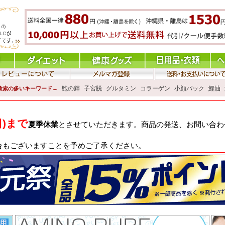
鮑の輝
子宮脱
グルタミン
コラーゲン
小顔パック
鯉油
検索の多いキーワード→
日)まで
夏季休業
とさせていただきます。商品の発送、お問い合わせ
合もございますことを予めご了承ください。