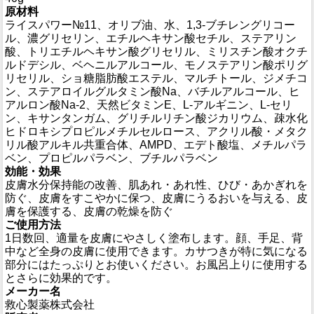
原材料
ライスパワー№11、オリブ油、水、1,3-ブチレングリコー
ル、濃グリセリン、エチルヘキサン酸セチル、ステアリン
酸、トリエチルヘキサン酸グリセリル、ミリスチン酸オクチ
ルドデシル、ベヘニルアルコール、モノステアリン酸ポリグ
リセリル、ショ糖脂肪酸エステル、マルチトール、ジメチコ
ン、ステアロイルグルタミン酸Na、バチルアルコール、ヒ
アルロン酸Na‐2、天然ビタミンE、L-アルギニン、L-セリ
ン、キサンタンガム、グリチルリチン酸ジカリウム、疎水化
ヒドロキシプロピルメチルセルロース、アクリル酸・メタク
リル酸アルキル共重合体、AMPD、エデト酸塩、メチルパラ
ベン、プロピルパラベン、ブチルパラベン
効能・効果
皮膚水分保持能の改善、肌あれ・あれ性、ひび・あかぎれを
防ぐ、皮膚をすこやかに保つ、皮膚にうるおいを与える、皮
膚を保護する、皮膚の乾燥を防ぐ
ご使用方法
1日数回、適量を皮膚にやさしく塗布します。顔、手足、背
中など全身の皮膚に使用できます。カサつきが特に気になる
部分にはたっぷりとお使いください。お風呂上りに使用する
とさらに効果的です。
メーカー名
救心製薬株式会社