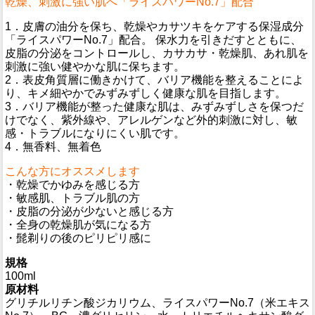
乾燥、刺激に強い肌へ「ライスパワーNo.7」配合
1．皮膚の油分を保ち、乾燥やカサツキをケアする保湿成分
「ライスパワーNo.7」配合。 保水力を引きだすとともに、
皮脂の分泌をコントロールし、カサカサ・乾燥肌、あれ肌を
刺激に強い健やかな肌に保ちます。
2．表皮角質層に働きかけて、バリア機能を整えることによ
り、キメ細やかでみずみずしく健康な肌を目指します。
3．バリア機能が整った健康な肌は、みずみずしさを保つだ
けでなく、紫外線や、アレルゲンなど外的刺激に対し、敏
感・トラブルになりにくい肌です。
4．無香料、無着色
こんな方にオススメします
・乾燥でかゆみを感じる方
・敏感肌、トラブル肌の方
・皮脂の分泌が少ないと感じる方
・全身の乾燥肌が気になる方
・髭剃りの後のピリピリ感に
規格
100ml
原材料
グリチルリチン酸ジカリウム、ライスパワーNo.7（米エキス