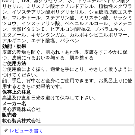
No.7）、BG、濃グリセリン、水、トリエチルヘキサン酸グ
リセリル、ミリスチン酸オクチルドデシル、植物性スクワラ
ン、イソステアリン酸ポリグリセリル、ショ糖脂肪酸エステ
ル、マルチトール、ステアリン酸、ミリスチン酸、サラシミ
ツロウ、イソステアリン酸、ベヘニルアルコール、ジメチコ
ン、天然ビタミンＥ、ヒアルロン酸Na-2、ノバラエキス、
エタノール、キサンタンガム、カルボキシビニルポリマー、
アルギニン、エデト酸塩、パラベン
効能・効果
皮膚の乾燥を防ぐ、肌あれ・あれ性、皮膚をすこやかに保
つ、皮膚にうるおいを与える、肌を整える
ご使用方法
ご使用前によく振り、適量を手にとり、やさしく覆うように
つけてください。
顔、手足、背中など全身にご使用できます。お風呂上りに使
用するとさらに効果的です。
保存上の注意
高温及び直射日光を避けて保存して下さい。
メーカー名
勇心酒造株式会社
販売者
救心製薬株式会社
レビューを書く