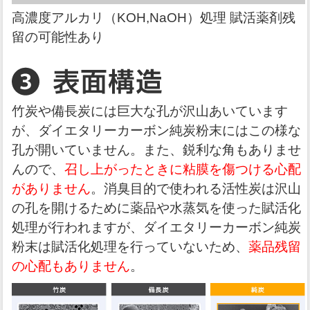
高濃度アルカリ（KOH,NaOH）処理 賦活薬剤残
留の可能性あり
竹炭や備長炭には巨大な孔が沢山あいています
が、ダイエタリーカーボン純炭粉末にはこの様な
孔が開いていません。また、鋭利な角もありませ
んので、
召し上がったときに粘膜を傷つける心配
がありません
。消臭目的で使われる活性炭は沢山
の孔を開けるために薬品や水蒸気を使った賦活化
処理が行われますが、ダイエタリーカーボン純炭
粉末は賦活化処理を行っていないため、
薬品残留
の心配もありません
。