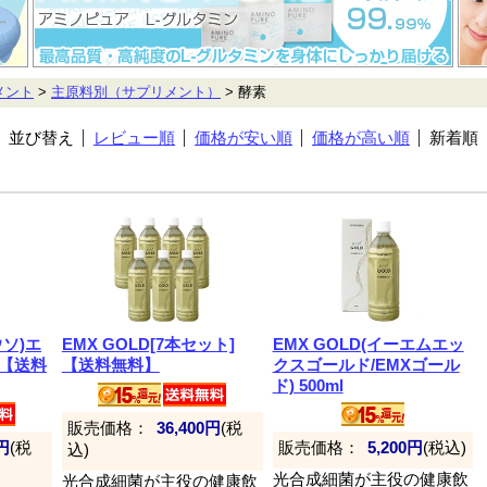
メント
>
主原料別（サプリメント）
> 酵素
並び替え
レビュー順
価格が安い順
価格が高い順
新着順
ソ)エ
EMX GOLD[7本セット]
EMX GOLD(イーエムエッ
【送料
【送料無料】
クスゴールド/EMXゴール
ド) 500ml
販売価格：
36,400円
(税
6円
(税
販売価格：
5,200円
(税込)
込)
光合成細菌が主役の健康飲
光合成細菌が主役の健康飲