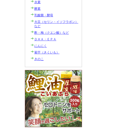
水素
酵素
乳酸菌・酵母
大豆（セリン・イソフラボン）
など
酢・梅（クエン酸）など
ＤＨＡ・ＥＰＡ
にんにく
菊芋（きくいも）
きのこ