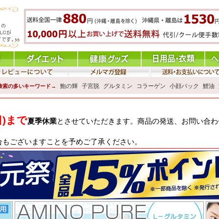
鮑の輝
子宮脱
グルタミン
コラーゲン
小顔パック
鯉油
検索の多いキーワード→
日)まで
夏季休業
とさせていただきます。商品の発送、お問い合わせ
合もございますことを予めご了承ください。