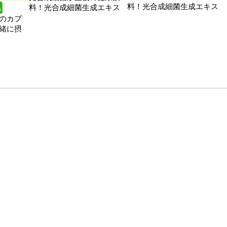
料！光合成細菌生成エキス
料！光合成細菌生成エキス
のカプ
緒に摂