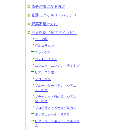
脂分の気になる方に
見通しクッキリ・パッチリ
野菜不足の方に
主原料別（サプリメント）
アミノ酸
グルコサミン
コラーゲン
コンドロイチン
ニンニク・ニンジン・赤ミミズ
ヒアルロン酸
フコイダン
ブルーベリー（アントシアニ
ン）など
プラセンタ・燕の巣（シアル
酸）など
プロポリス・ベータグルカン
ポリフェノール・ＳＯＤ
ビタミン・ミネラル・カルシウ
ム