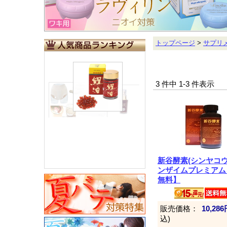
トップページ
>
サプリ
3 件中 1-3 件表示
新谷酵素(シンヤコウ
ンザイムプレミアム
無料】
販売価格：
10,28
込)