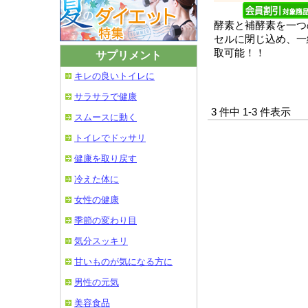
酵素と補酵素を一つ
セルに閉じ込め、一
取可能！！
サプリメント
キレの良いトイレに
サラサラで健康
3 件中 1-3 件表示
スムースに動く
トイレでドッサリ
健康を取り戻す
冷えた体に
女性の健康
季節の変わり目
気分スッキリ
甘いものが気になる方に
男性の元気
美容食品