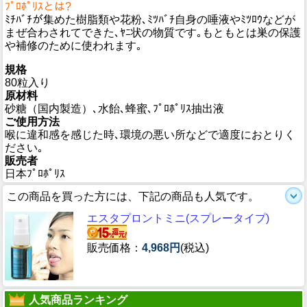
ﾌﾟﾛﾎﾟﾘｽとは?
ﾐﾁﾊﾞﾁが集めた樹脂類や花粉､ﾐﾂﾊﾞﾁ自身の唾液やﾐﾂﾛｳなどが
まぜ合わされてできた､ﾔﾆ状の物質です｡もともとは巣の保護
や補修のために使われます｡
規格
80粒入り
原材料
砂糖（国内製造）､水飴､蜂蜜､ﾌﾟﾛﾎﾟﾘｽ抽出液
ご使用方法
喉に違和感を感じた時､環境の悪い所などで適度におとりく
ださい｡
販売者
日本ﾌﾟﾛﾎﾟﾘｽ
この商品を買った方には、下記の商品も人気です。
エスタプロントミニ(スプレータイプ)
販売価格：
4,968円
(税込)
人気商品ランキング